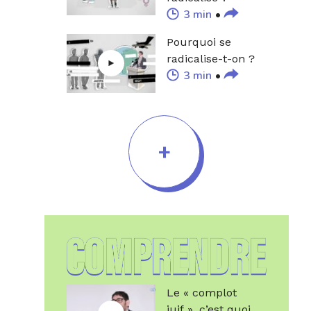
3 min
Pourquoi se
radicalise-t-on ?
3 min
+
Le « complot
juif », c’est quoi