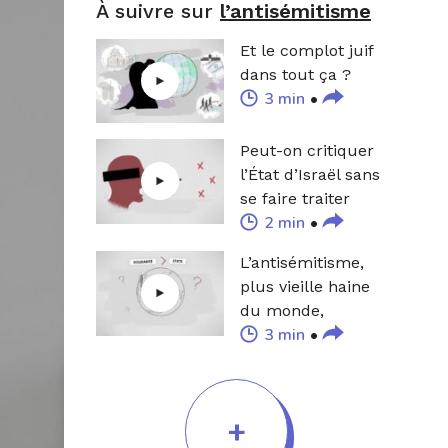
À suivre sur
l’antisémitisme
Et le complot juif
dans tout ça ?
3 min
Peut-on critiquer
l’État d’Israël sans
se faire traiter
2 min
d’antisémite ?
L’antisémitisme,
plus vieille haine
du monde,
3 min
pourquoi ?
+