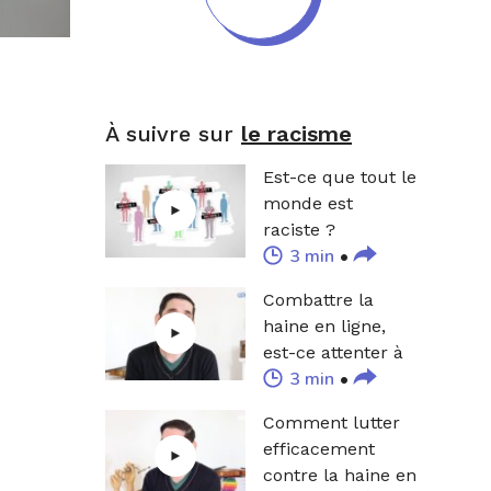
À suivre sur
le racisme
Est-ce que tout le
monde est
raciste ?
3 min
Combattre la
haine en ligne,
est-ce attenter à
3 min
la liberté
d’expression ?
Comment lutter
(9/9)
efficacement
contre la haine en