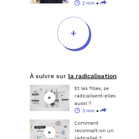
2 min
ligne ? (8/9)
+
À suivre sur
la radicalisation
Et les filles, se
radicalisent-elles
aussi ?
3 min
Comment
reconnaît-on un
radicalisé ?