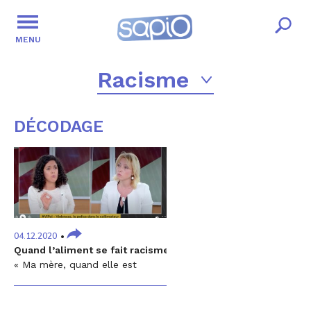
MENU
Racisme
DÉCODAGE
04.12.2020
Quand l’aliment se fait racisme
« Ma mère, quand elle est
arrivée en France – elle était
italienne – s'est fait traiter de
‘sale macaroni’ », explique la