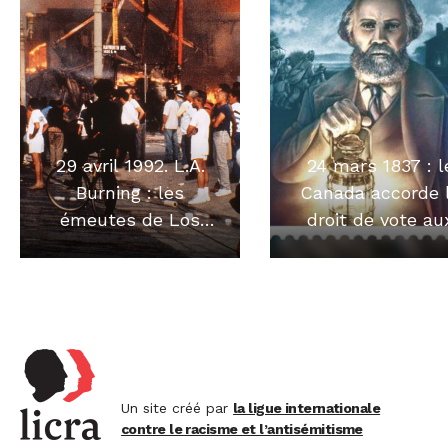
29 avril 1992. L.A.
24 mars 1837 : l
Burning : les
Canada accorde 
émeutes de Los
droit de vote au
Angeles
noirs
Un site créé par
la ligue internationale
contre le racisme et l’antisémitisme