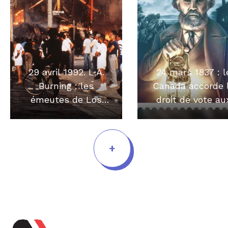
29 avril 1992. L.A.
24 mars 1837 : l
Burning : les
Canada accorde 
émeutes de Los
droit de vote au
Angeles
noirs
+