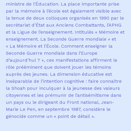
ministre de l
’É
ducation. La place importante prise
par la m
é
moire
à
l
’é
cole est
é
galement visible avec
la tenue de deux colloques organis
é
s en 1990 par le
secr
é
tariat d
’É
tat aux Anciens Combattants, l
’
APHG
et la Ligue de l
’
enseignement. Intitul
é
s
«
M
é
moire et
enseignement. La Seconde Guerre mondiale
»
et
«
La M
é
moire et l
’É
cole. Comment enseigner la
Seconde Guerre mondiale dans l
’
Europe
d
’
aujourd
’
hui
?
»
, ces manifestations affirment le
r
ô
le pr
éé
minent que doivent jouer les t
é
moins
aupr
è
s des jeunes. La dimension
é
ducative est
ins
é
parable de l
’
intention cognitive
: faire connaître
la Shoah pour inculquer
à
la jeunesse des valeurs
citoyennes et les pr
é
munir de l
’
antis
é
mitisme dans
un pays ou le dirigeant du Front national, Jean-
Marie Le Pen, en septembre 1987, consid
è
re le
g
é
nocide comme un
«
point de d
é
tail ».