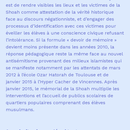
est de rendre visibles les lieux et les victimes de la
Shoah comme attestation de la v
é
rit
é
historique
face au discours n
é
gationniste, et d
’
engager des
processus d
’
identification avec ces victimes pour
é
veiller les
é
l
è
ves
à
une conscience civique refusant
l
’
intol
é
rance. Si la formule « devoir de m
é
moire »
devient moins pr
é
sente dans les ann
é
es 2010, la
r
é
ponse p
é
dagogique reste la m
ê
me face au nouvel
antis
é
mitisme provenant des milieux islamistes qui
se manifeste notamment par les attentats de mars
2012
à
l
’é
cole Ozar Hatorah de Toulouse et de
janvier 2015
à
l
’
Hyper Cacher de Vincennes. Apr
è
s
janvier 2015, le m
é
morial de la Shoah multiplie les
interventions et l
’
accueil de publics scolaires de
quartiers populaires comprenant des
é
l
è
ves
musulmans.