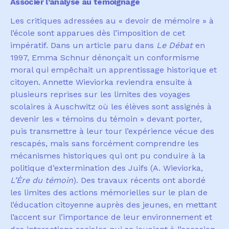
Associer l’analyse au témoignage
Les critiques adress
é
es au « devoir de m
é
moire »
à
l
’é
cole sont apparues d
è
s l
’
imposition de cet
imp
é
ratif. Dans un article paru dans
Le Débat
en
1997, Emma Schnur d
é
non
ç
ait un conformisme
moral qui emp
ê
chait un apprentissage historique et
citoyen. Annette Wieviorka reviendra ensuite
à
plusieurs reprises sur les limites des voyages
scolaires
à
Auschwitz o
ù
les
é
l
è
ves sont assign
é
s
à
devenir les
«
t
é
moins du t
é
moin
»
devant porter,
puis transmettre
à
leur tour l
’
exp
é
rience v
é
cue des
rescap
é
s, mais sans forc
é
ment comprendre les
m
é
canismes historiques qui ont pu conduire
à
la
politique d
’
extermination des Juifs (A. Wieviorka,
L’Ère du témoin
). Des travaux r
é
cents ont abord
é
les limites des actions m
é
morielles sur le plan de
l
’é
ducation citoyenne aupr
è
s des jeunes, en mettant
l
’
accent sur l
’
importance de leur environnement et