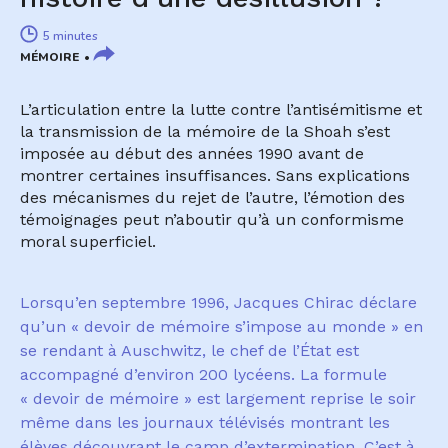
5 minutes
MÉMOIRE
L’articulation entre la lutte contre l’antisémitisme et
la transmission de la mémoire de la Shoah s’est
imposée au début des années 1990 avant de
montrer certaines insuffisances. Sans explications
des mécanismes du rejet de l’autre, l’émotion des
témoignages peut n’aboutir qu’à un conformisme
moral superficiel.
Lorsqu
’
en septembre 1996, Jacques Chirac d
é
clare
qu
’
un
«
devoir de m
é
moire s
’
impose au monde
»
en
se rendant
à
Auschwitz, le chef de l
’É
tat est
accompagn
é
d
’
environ 200 lyc
é
ens. La formule
« devoir de m
é
moire » est largement reprise le soir
m
ê
me dans les journaux t
é
l
é
vis
é
s montrant les
é
l
è
ves d
é
couvrant le camp d
’
extermination. C
’
est
à