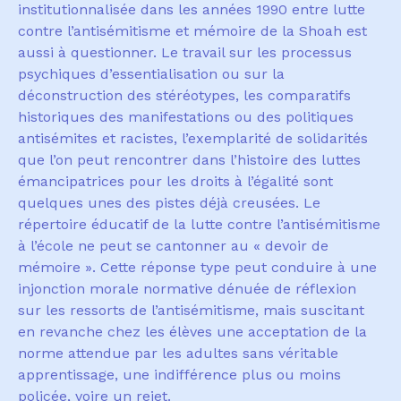
institutionnalis
é
e dans les ann
é
es 1990 entre lutte
contre l
’
antis
é
mitisme et m
é
moire de la Shoah est
aussi
à
questionner. Le travail sur les processus
psychiques d
’
essentialisation ou sur la
d
é
construction des st
é
r
é
otypes, les comparatifs
historiques des manifestations ou des politiques
antis
é
mites et racistes, l
’
exemplarit
é
de solidarit
é
s
que l
’
on peut rencontrer dans l
’
histoire des luttes
é
mancipatrices pour les droits
à
l
’é
galit
é
sont
quelques unes des pistes d
é
j
à
creus
é
es. Le
r
é
pertoire
é
ducatif de la lutte contre l
’
antis
é
mitisme
à
l
’é
cole ne peut se cantonner
au
«
devoir de
m
é
moire
»
. Cette réponse type peut conduire
à
une
injonction morale normative d
é
nu
é
e de r
é
flexion
sur les ressorts de l
’
antis
é
mitisme, mais suscitant
en revanche chez les
é
l
è
ves une acceptation de la
norme attendue par les adultes sans v
é
ritable
apprentissage, une indiff
é
rence plus ou moins
polic
é
e, voire un rejet.