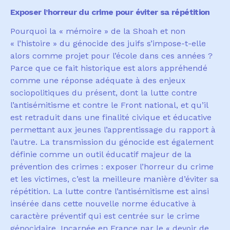
Exposer l’horreur du crime pour éviter sa répétition
Pourquoi la « m
é
moire » de la Shoah et non
« l
’
histoire » du g
é
nocide des juifs s
’
impose-t-elle
alors comme projet pour l
’é
cole dans ces ann
é
es
?
Parce que ce fait historique est alors appr
é
hend
é
comme une r
é
ponse ad
é
quate
à
des enjeux
sociopolitiques du pr
é
sent, dont la lutte contre
l
’
antis
é
mitisme et contre le Front national, et qu
’
il
est retraduit dans une finalit
é
civique et
é
ducative
permettant aux jeunes l
’
apprentissage du rapport
à
l
’
autre. La transmission du g
é
nocide est
é
galement
d
é
finie comme un outil
é
ducatif majeur de la
pr
é
vention des crimes
: exposer l
’
horreur du crime
et les victimes, c
’
est la meilleure mani
è
re d
’é
viter sa
r
é
p
é
tition. La lutte contre l
’
antis
é
mitisme est ainsi
ins
é
r
é
e dans cette nouvelle norme
é
ducative
à
caract
è
re pr
é
ventif qui est centr
é
e sur le crime
g
é
nocidaire. Incarn
é
e en France par le « devoir de