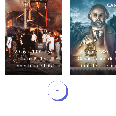
29 avril 1992. L.A.
24 mars 1837 : l
Burning : les
Canada accorde 
émeutes de Los
droit de vote au
Angeles
noirs
+