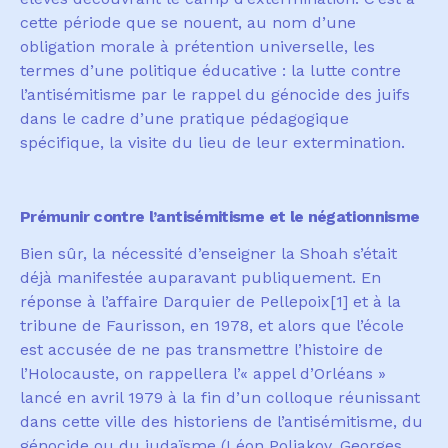
cette p
é
riode que se nouent, au nom d
’
une
obligation morale
à
pr
é
tention universelle, les
termes d
’
une politique
é
ducative
: la lutte contre
l
’
antis
é
mitisme par le rappel du g
é
nocide des juifs
dans le cadre d
’
une pratique p
é
dagogique
sp
é
cifique, la visite du lieu de leur extermination.
Prémunir contre l’antisémitisme et le négationnisme
Bien s
û
r, la n
é
cessit
é
d
’
enseigner la Shoah s
’é
tait
d
é
j
à
manifest
é
e auparavant publiquement. En
r
é
ponse
à
l
’
affaire Darquier
de Pellepoix
[1]
et
à
la
tribune de Faurisson, en 1978, et alors que l
’é
cole
est accus
é
e de ne pas transmettre l
’
histoire de
l’Holocauste, on rappellera l
’«
appel d
’
Orl
é
ans
»
lanc
é
en avril 1979
à
la fin d
’
un colloque r
é
unissant
dans cette ville des historiens de l
’
antis
é
mitisme, du
g
é
nocide ou du juda
ï
sme
(Lé
on Poliakov, Georges