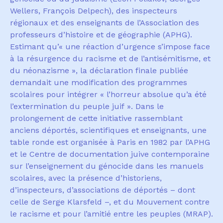
Wellers, Fran
ç
ois Delpech),
des inspecteurs
r
é
gionaux et des enseignants de l
’
Association des
professeurs d
’
histoire et de g
é
ographie (APHG).
Estimant qu
’«
une r
é
action d
’
urgence s
’
impose face
à
la r
é
surgence du racisme et de l
’
antis
é
mitisme, et
du n
é
onazisme
»
, la d
é
claration finale publi
é
e
demandait une modification des programmes
scolaires pour int
é
grer
«
l
’
horreur absolue qu
’
a
é
t
é
l
’
extermination du peuple juif
»
. Dans le
prolongement de cette initiative rassemblant
anciens d
é
port
é
s, scientifiques et enseignants, une
table ronde est organis
é
e
à
Paris en 1982 par l
’
APHG
et le Centre de documentation juive contemporaine
sur l
’
enseignement du g
é
nocide dans les manuels
scolaires,
avec la présence d’historiens,
d’inspecteurs, d’associations de déportés – dont
celle de Serge Klarsfeld –, et du Mouvement contre
le racisme et pour l’
amiti
é entre les peuples (MRAP).