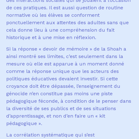
des interactions sociales qui se jouaient
à
l
’
occasion
de ces pratiques. Il est aussi question de routine
normative o
ù
les
é
l
è
ves se conforment
ponctuellement aux attentes des adultes sans que
cela donne lieu
à
une compr
é
hension du fait
historique et
à
une mise en r
é
flexion.
Si la r
é
ponse
«
devoir de m
é
moire
»
de la Shoah a
ainsi montr
é
ses limites, c
’
est seulement dans la
mesure o
ù
elle est apparue
à
un moment donn
é
comme la r
é
ponse unique que les acteurs des
politiques
é
ducatives devaient investir. Si cette
croyance doit
ê
tre d
é
pass
é
e, l
’
enseignement du
g
é
nocide n
’
en constitue pas moins une piste
p
é
dagogique f
é
conde,
à
condition de le penser dans
la diversit
é
de ses publics et de ses situations
d
’
apprentissage, et non d
’
en faire un
«
kit
p
é
dagogique
»
.
La corr
é
lation syst
é
matique qui s
’
est