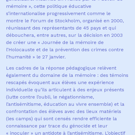
m
é
moire », cette politique
é
ducative
s
’
internationalise progressivement comme le
montre le Forum de Stockholm, organis
é
en 2000,
r
é
unissant des repr
é
sentants de 45 pays et qui
d
é
bouchera, entre autres, sur la d
é
cision en 2003
de cr
é
er une
« J
ourn
é
e de la m
é
mo
i
re de
l’
Holo
ca
uste
e
t de la p
réve
nt
i
on d
e
s
c
rimes
c
ontre
l’
humanit
é » le 27 janvier.
Les cadres de la r
é
ponse p
é
dagogique rel
è
vent
é
galement du domaine de la m
é
moire : des t
é
moins
rescap
é
s
é
voquent aux
é
l
è
ves une exp
é
rience
individuelle qu
’
ils articulent
à
des enjeux pr
é
sents
(lutte contre l
’
oubli, le n
é
gationnisme,
l
’
antis
é
mitisme, éducation au vivre ensemble) et la
confrontation des
é
l
è
ves avec des lieux mat
é
riels
(les camps) qui sont cens
é
s rendre efficiente la
connaissance par trace du g
é
nocide et leur
«
inoculer
»
un antidote
à
l
’
antis
é
mitisme. L
’
objectif