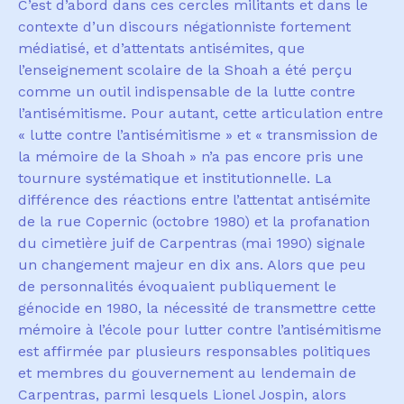
C
’
est d
’
abord dans ces cercles militants et dans le
contexte d
’
un discours n
é
gationniste fortement
m
é
diatis
é
, et d
’
attentats antis
é
mites, que
l
’
enseignement scolaire de la Shoah a
é
t
é
per
ç
u
comme un outil indispensable de la lutte contre
l
’
antis
é
mitisme. Pour autant, cette articulation entre
«
lutte contre l
’
antis
é
mitisme
»
et
«
transmission de
la m
é
moire de la Shoah
»
n
’
a pas encore pris une
tournure syst
é
matique et institutionnelle. La
diff
é
rence des r
é
actions entre l
’
attentat antis
é
mite
de la rue Copernic (octobre 1980) et la profanation
du cimeti
è
re juif de Carpentras (mai 1990) signale
un changement majeur en dix ans. Alors que peu
de personnalités évoquaient publiquement le
g
é
nocide en 1980, la n
é
cessit
é
de transmettre cette
m
é
moire
à
l’
é
cole pour lutter contre l
’
antis
é
mitisme
est affirm
é
e par plusieurs responsables politiques
et membres du gouvernement au lendemain de
Carpentras, parmi lesquels Lionel Jospin, alors