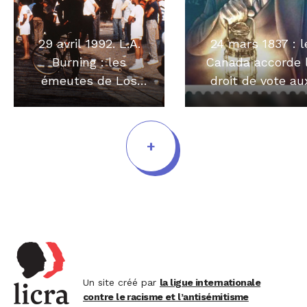
29 avril 1992. L.A.
24 mars 1837 : l
Burning : les
Canada accorde 
émeutes de Los
droit de vote au
Angeles
noirs
+
Un site créé par
la ligue internationale
contre le racisme et l’antisémitisme