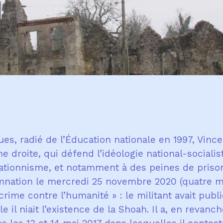
s, radié de l’Éducation nationale en 1997, Vince
 droite, qui défend l’idéologie national-socialist
tionnisme, et notamment à des peines de prison,
damnation le mercredi 25 novembre 2020 (quatre m
rime contre l’humanité » : le militant avait publi
 il niait l’existence de la Shoah. Il a, en revanch