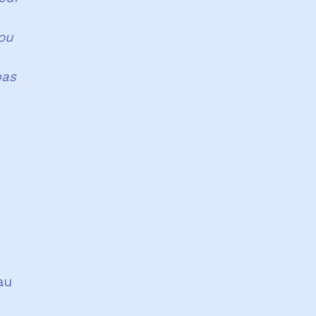
 ou
pas
e
au