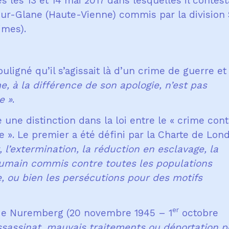
 les 13 et 14 mai 2017 dans lesquelles il contest
sur-Glane (Haute-Vienne) commis par la division
imes).
uligné qu’il s’agissait là d’un crime de guerre et
e, à la différence de son apologie, n’est pas
e
»
.
e une distinction dans la loi entre le « crime con
e ». Le premier a été défini par la Charte de Lon
t, l’extermination, la réduction en esclavage, la
humain commis contre toutes les populations
e, ou bien les persécutions pour des motifs
er
l de Nuremberg (20 novembre 1945 – 1
octobre
sassinat, mauvais traitements ou déportation p