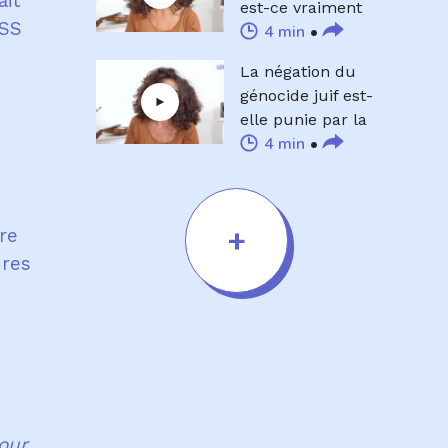
ait
est-ce vraiment
 SS
4 min
efficace ?
La négation du
génocide juif est-
elle punie par la
4 min
loi ?
+
tre
dres
our