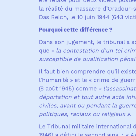
été relaxé pour deux vidéos postées
la réalité du massacre d’Oradour-
Das Reich, le 10 juin 1944 (643 vict
Pourquoi cette différence ?
Dans son jugement, le tribunal a so
que «
la contestation d’un tel crim
susceptible de qualification pénal
Il faut bien comprendre qu’il exist
l’humanité » et le « crime de guerr
(8 août 1945) comme
« l’assassina
déportation et tout autre acte in
civiles, avant ou pendant la guerr
politiques, raciaux ou religieux »
.
Le Tribunal militaire internationa
1946) a défini le second ainsi :
«
As