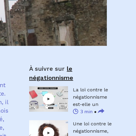
À suivre sur
le
négationnisme
nt
La loi contre le
e.
négationnisme
 il
est-elle un
ois
3 min
obstacle à la
é,
vérité ?
Une loi contre le
e,
négationnisme,